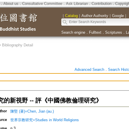
．
About us
．
Consultative Committee
．
Ask Librarian
．
Contribution
．
Copyrig
｜
Catalog
｜
Author Authority
｜
Google
｜
Search engine
．
Fulltext
．
Scriptures
．
L
>
Bibliography Detail
Advanced Search
．
Search Hist
究的新視野 -- 評《中國佛教倫理研究》
thor
陳堅 (著)=Chen, Jian (au.)
urce
世界宗教研究=Studies in World Religions
ume
n.3