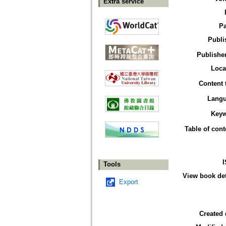
Extra service
P
Publi
Publisher
Loca
Content 
Lang
Key
Table of cont
Tools
View book det
Export
Created 