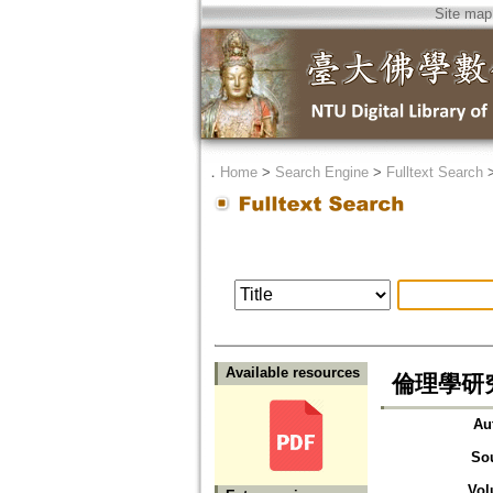
Site map
．
Home
>
Search Engine
>
Fulltext Search
Available resources
倫理學研
Au
So
Vol