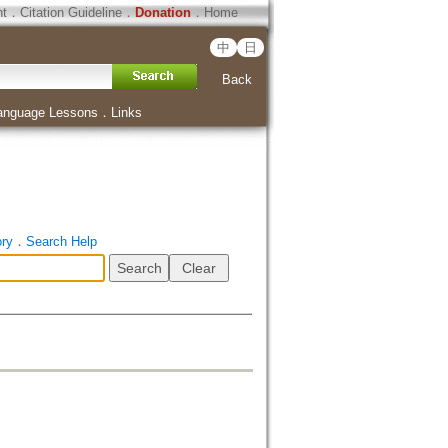
ht
．
Citation Guideline
．
Donation
．
Home
中
日
Back
anguage Lessons
．
Links
ory
．
Search Help