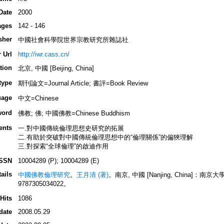
Date
2000
ages
142 - 146
sher
中國社會科學院世界宗教研究所雜誌社
 Url
http://iwr.cass.cn/
tion
北京, 中國 [Beijing, China]
type
期刊論文=Journal Article; 書評=Book Review
uage
中文=Chinese
word
佛教; 佛; 中國佛教=Chinese Buddhism
ents
一.對中國傳統倫理思想史研究的拓展
二.有助於突破對中國傳統倫理思想中的“倫理關係”的偏狹理解
三.對探索“全球倫理”的啟迪作用
ISSN
10004289 (P); 10004289 (E)
ails
中國佛教倫理研究
。
王月清 (著)
。南京, 中國 [Nanjing, China]：南京大
9787305034022。
Hits
1086
date
2008.05.29