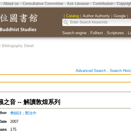
．
About us
．
Consultative Committee
．
Ask Librarian
．
Contribution
．
Copyrig
｜
Catalog
｜
Author Authority
｜
Google
｜
Search engine
．
Fulltext
．
Scriptures
．
L
>
Bibliography Detail
Advanced Search
．
Search Hist
之音 -- 解讀敦煌系列
thor
樊錦詩
;
鄭汝中
Date
2007
ges
175