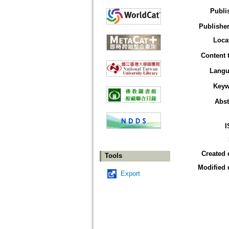
Publi
Publisher
Loca
Content 
Langu
Keyw
Abst
I
Created 
Tools
Modified 
Export