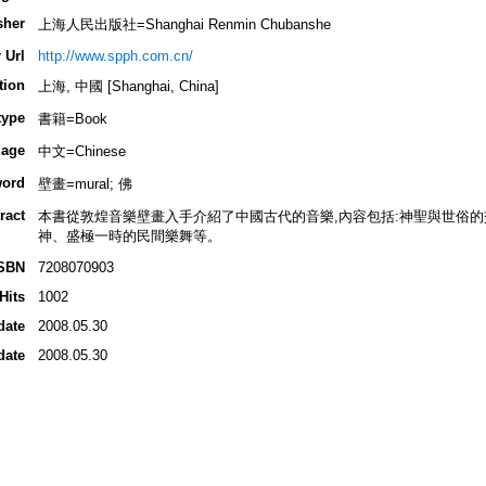
sher
上海人民出版社=Shanghai Renmin Chubanshe
 Url
http://www.spph.com.cn/
tion
上海, 中國 [Shanghai, China]
type
書籍=Book
age
中文=Chinese
ord
壁畫=mural; 佛
ract
本書從敦煌音樂壁畫入手介紹了中國古代的音樂,內容包括:神聖與世俗
神、盛極一時的民間樂舞等。
SBN
7208070903
Hits
1002
date
2008.05.30
date
2008.05.30