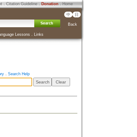
ht
．
Citation Guideline
．
Donation
．
Home
中
日
Back
anguage Lessons
．
Links
ory
．
Search Help