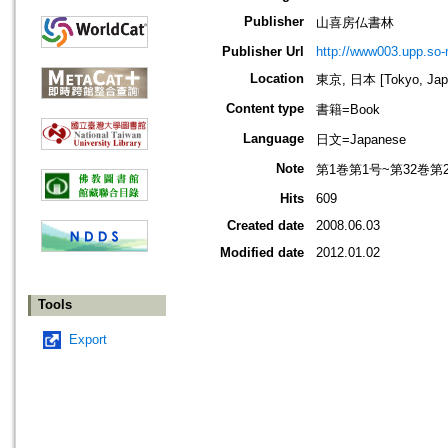
Publisher
山喜房仏書林
Publisher Url
http://www003.upp.so-n
Location
東京, 日本 [Tokyo, Jap
Content type
書籍=Book
Language
日文=Japanese
Note
第1巻第1号~第32巻第2
Hits
609
Created date
2008.06.03
Modified date
2012.01.02
Tools
Export