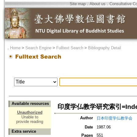
Site map
．
About us
．
Consultative C
．
Home
>
Search Engine
>
Fulltext Search
>
Bibliography Detail
Available resources
印度学仏教学研究索引=Index to t
Unauthorized
Unable to
Author
日本印度学仏教学会
provide reading
Date
1987.06
Extra service
Pages
551