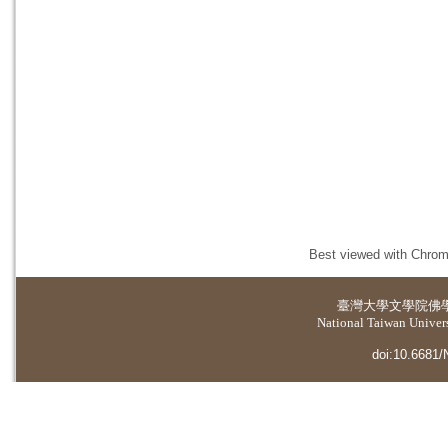
Best viewed with Chrome
臺灣大學
文學院佛
National Taiwan Universi
doi:10.6681