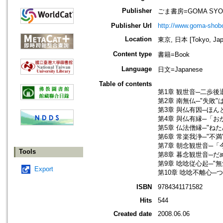
Publisher
ごま書房=GOMA SYO
Publisher Url
http://www.goma-shobo
Location
東京, 日本 [Tokyo, Jap
Content type
書籍=Book
Language
日文=Japanese
Table of contents
第1章 観世音─二歩
第2章 南無仏─"失
第3章 與仏有因─ほ
第4章 與仏有縁─「
第5章 仏法僧縁─"
第6章 常楽我浄─"不
第7章 朝念観世音─
Tools
第8章 暮念観世音─
第9章 唸唸従心起─
Export
第10章 唸唸不離心
ISBN
9784341171582
Hits
544
Created date
2008.06.06