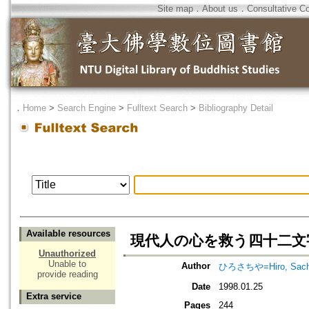
Site map
．
About us
．
Consultative C
．
Home
>
Search Engine
>
Fulltext Search
>
Bibliography Detail
Available resources
現代人の心を救う四十二文字
Unauthorized
Unable to
Author
ひろさちや=Hiro, Sach
provide reading
Date
1998.01.25
Extra service
Pages
244