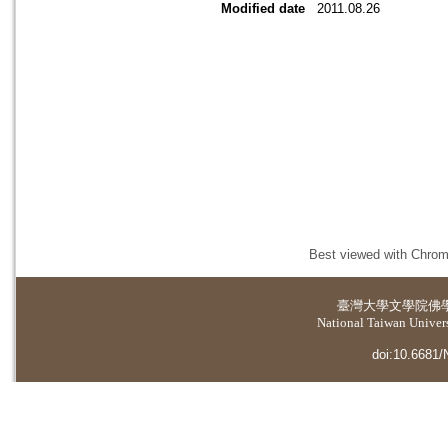
Modified date
2011.08.26
Best viewed with Chrome
臺灣大學
文學院佛
National Taiwan Universi
doi:10.6681