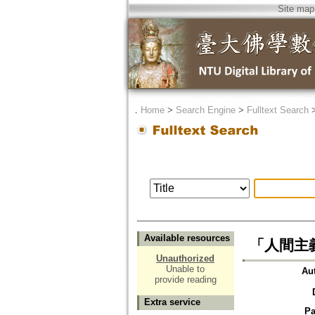
Site map
．
Home
>
Search Engine
>
Fulltext Search
Available resources
「人間主
Unauthorized
Unable to
Au
provide reading
Extra service
Pa