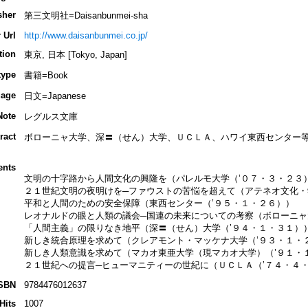
sher
第三文明社=Daisanbunmei-sha
 Url
http://www.daisanbunmei.co.jp/
tion
東京, 日本 [Tokyo, Japan]
type
書籍=Book
age
日文=Japanese
Note
レグルス文庫
ract
ボローニャ大学、深〓（せん）大学、ＵＣＬＡ、ハワイ東西センター
ents
文明の十字路から人間文化の興隆を（パレルモ大学（’０７・３・２３
２１世紀文明の夜明けを─ファウストの苦悩を超えて（アテネオ文化・
平和と人間のための安全保障（東西センター（’９５・１・２６））
レオナルドの眼と人類の議会─国連の未来についての考察（ボローニャ
「人間主義」の限りなき地平（深〓（せん）大学（’９４・１・３１）
新しき統合原理を求めて（クレアモント・マッケナ大学（’９３・１・
新しき人類意識を求めて（マカオ東亜大学（現マカオ大学）（’９１・
２１世紀への提言─ヒューマニティーの世紀に（ＵＣＬＡ（’７４・４
SBN
9784476012637
Hits
1007