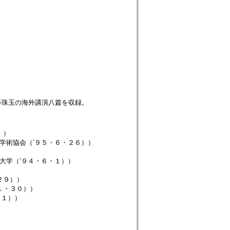
等珠玉の海外講演八篇を収録。
））
学術協会（’９５・６・２６））
大学（’９４・６・１））
）
２９））
１・３０））
・１））