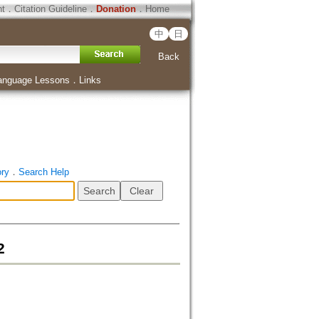
ht
．
Citation Guideline
．
Donation
．
Home
中
日
Back
anguage Lessons
．
Links
ory
．
Search Help
2