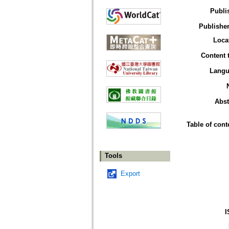
Publi
Publisher
Loca
Content 
Langu
Abst
Table of cont
Tools
Export
I