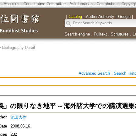
．
About us
．
Consultative Committee
．
Ask Librarian
．
Contribution
．
Copyrig
｜
Catalog
｜
Author Authority
｜
Google
｜
Search engine
．
Fulltext
．
Scriptures
．
L
>
Bibliography Detail
Advanced Search
．
Search Hist
義」の限りなき地平 -- 海外諸大学での講演選集
thor
池田大作
Date
2008.03.16
ges
232