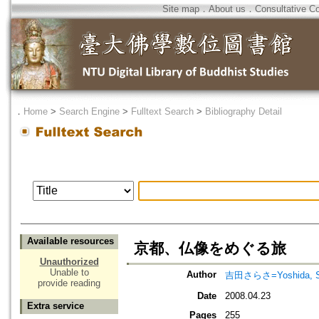
Site map
．
About us
．
Consultative C
．
Home
>
Search Engine
>
Fulltext Search
>
Bibliography Detail
Available resources
京都、仏像をめぐる旅
Unauthorized
Unable to
Author
吉田さらさ=Yoshida, S
provide reading
Date
2008.04.23
Extra service
Pages
255