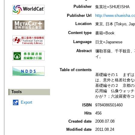
Publisher
集英社=SHUEISHA
Publisher Url
http://www.shueisha.co
Location
東京, 日本 [Tokyo, Jap
Content type
書籍=Book
Language
日文=Japanese
Abstract
彌勒菩薩、千手観音、
イ。
Table of contents
基礎編その１ まずは
は、意外と格差社會な
基礎編その２ 京都の
応用編 仏像ウォッチ
Tools
かが？；六波羅蜜寺コ
Export
ISBN
9784086501460
Hits
456
Created date
2008.07.08
Modified date
2011.08.24