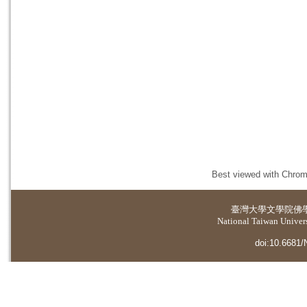
Best viewed with Chrome
臺灣大學
文學院佛
National Taiwan Universi
doi:10.6681