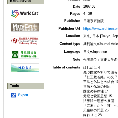
Extra service
Date
1997.03
Pages
4 - 29
Publisher
日蓮宗宗務院
Publisher Url
https://www.nichiren.or.
Location
東京, 日本 [Tokyo, Jap
Content type
期刊論文=Journal Artic
Language
日文=Japanese
Note
作者単位：立正大学名
Table of contents
はじめに 4
先づ国家を祈りて須ら
『仁王般若経』の文 7
王法と仏法との結合 1
Tools
世法と仏法の対応――国
国家の特殊性 14
Export
元寇と愛国思想 15
法界浄土思想の展開――
「普遍」から「種」へ 
天皇制の問題 25
終わりに 28