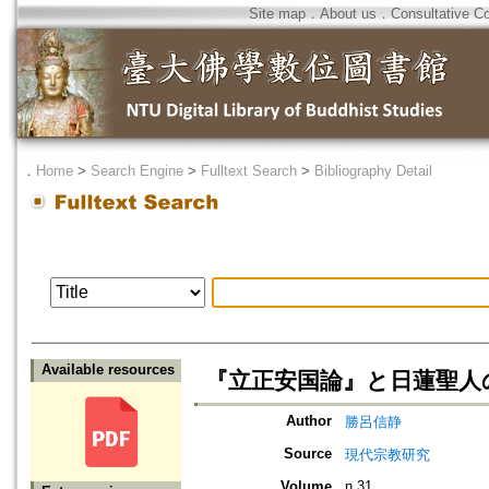
Site map
．
About us
．
Consultative C
．
Home
>
Search Engine
>
Fulltext Search
>
Bibliography Detail
Available resources
『立正安国論』と日蓮聖人
Author
勝呂信静
Source
現代宗教研究
Volume
n.31