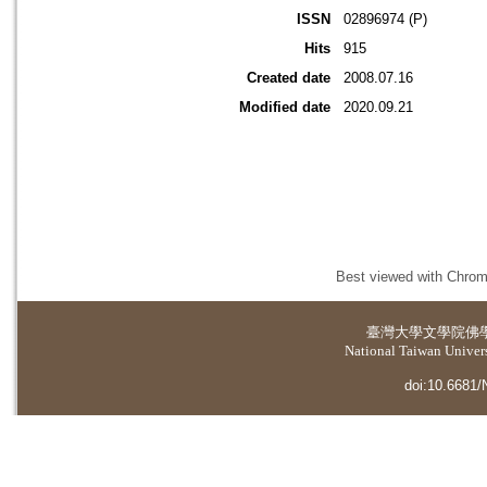
ISSN
02896974 (P)
Hits
915
Created date
2008.07.16
Modified date
2020.09.21
Best viewed with Chrome
臺灣大學
文學院佛
National Taiwan Universi
doi:10.6681