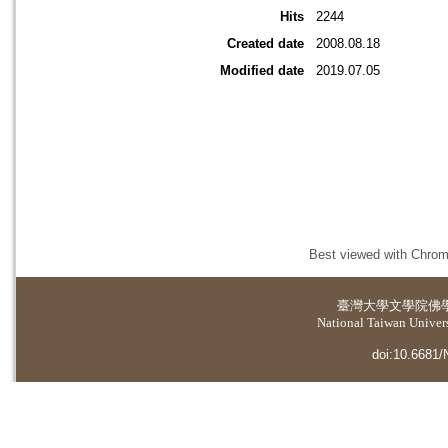
Hits
2244
Created date
2008.08.18
Modified date
2019.07.05
Best viewed with Chrome
臺灣大學
文學院佛
National Taiwan Universi
doi:10.6681