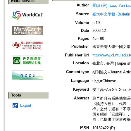
Extra service
Author
羅因 (著)=Law, Yan (au
Source
臺大中文學報=Bulletin of t
Volume
n.19
Date
2003.12
Pages
45 - 90
Publisher
國立臺灣大學中國文學
Publisher Url
http://www.cl.ntu.edu.t
Location
臺北市, 臺灣 [Taipei shi
Content type
期刊論文=Journal Artic
Language
中文=Chinese
Keyword
安世高=An Shi Gao; 不淨
Tools
Abstract
最早而且有系統地翻譯
《陰持入經》，代表「
Export
禪」之外，還有「不淨
所介紹的「安般禪」，
同，也提供了與道教養
ISSN
10132422 (P)