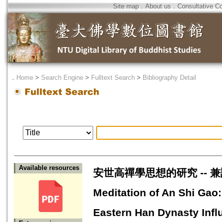
Site map
．
About us
．
Consultative C
．
Home
>
Search Engine
>
Fulltext Search
>
Bibliography Detail
Available resources
安世高禪學思想的研究 -- 兼
Meditation of An Shi Gao
Eastern Han Dynasty Infl