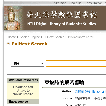
Site map
．
About us
．
Consultative C
．
Home
>
Search Engine
>
Fulltext Search
>
Bibliography Detail
Available resources
東坡詩的般若譬喻
Unauthorized
Unable to
Author
蕭麗華 (著)=Hsiao, Li-hu
provide reading
Source
聖傳與詩禪 -- 中國
Extra service
Date
2004.12