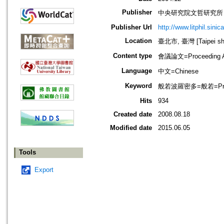
Publisher
中央研究院文哲研究所
Publisher Url
http://www.litphil.sin
Location
臺北市, 臺灣 [Taipei shi
Content type
會議論文=Proceeding Ar
Language
中文=Chinese
Keyword
般若波羅密多=般若=Prajna
Hits
934
Created date
2008.08.18
Modified date
2015.06.05
Tools
Export