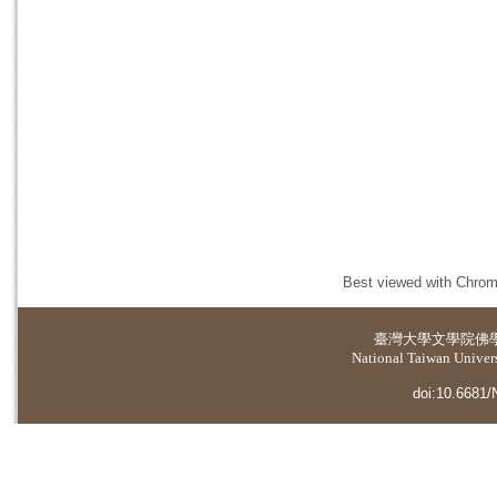
Best viewed with Chrome
臺灣大學
文學院佛
National Taiwan Universi
doi:10.6681