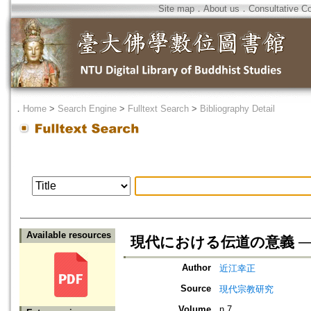
Site map
．
About us
．
Consultative C
．
Home
>
Search Engine
>
Fulltext Search
>
Bibliography Detail
Available resources
現代における伝道の意義 ─
Author
近江幸正
Source
現代宗教研究
Volume
n.7