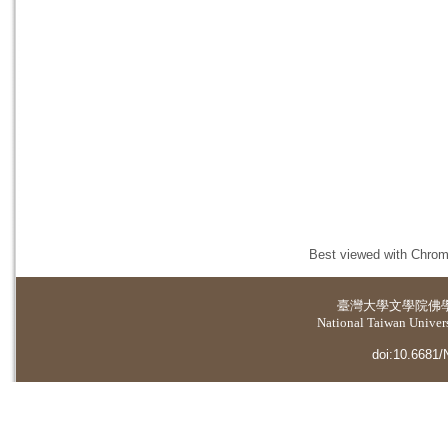
Best viewed with Chrome
臺灣大學
文學院佛
National Taiwan Universi
doi:10.6681