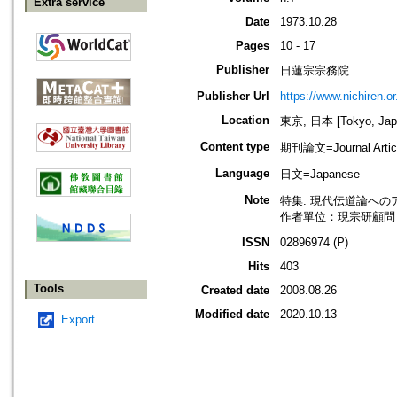
Extra service
Date
1973.10.28
Pages
10 - 17
Publisher
日蓮宗宗務院
Publisher Url
https://www.nichiren.or.
Location
東京, 日本 [Tokyo, Jap
Content type
期刊論文=Journal Artic
Language
日文=Japanese
Note
特集: 現代伝道論への
作者單位：現宗研顧問
ISSN
02896974 (P)
Hits
403
Tools
Created date
2008.08.26
Modified date
2020.10.13
Export