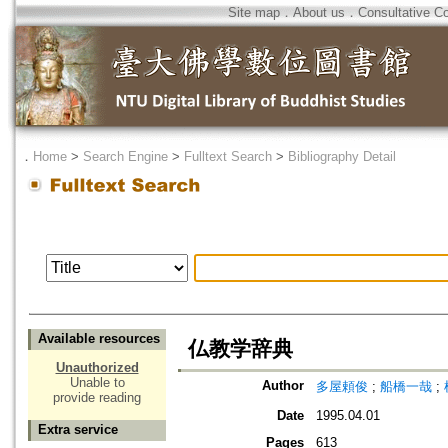
Site map
．
About us
．
Consultative C
．
Home
>
Search Engine
>
Fulltext Search
>
Bibliography Detail
Available resources
仏教学辞典
Unauthorized
Unable to
Author
多屋頼俊
;
船橋一哉
;
provide reading
Date
1995.04.01
Extra service
Pages
613