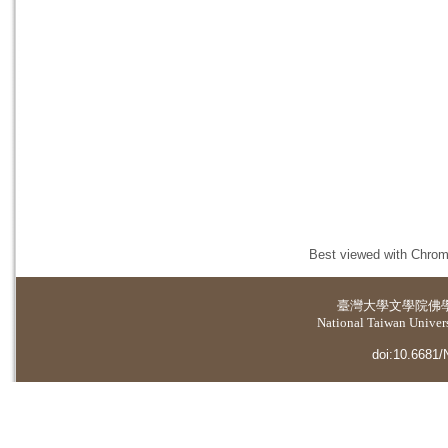
Best viewed with Chrome
臺灣大學
文學院佛
National Taiwan Universi
doi:10.6681