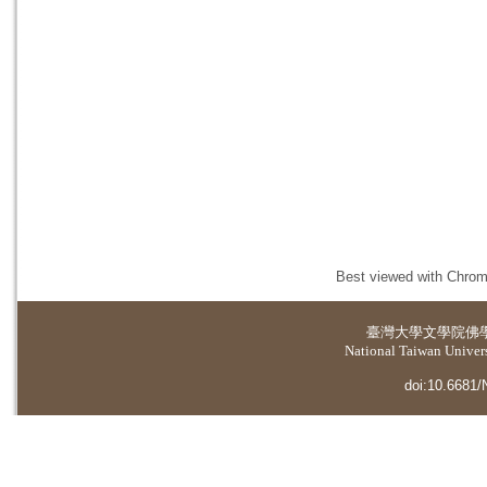
Best viewed with Chrome
臺灣大學
文學院佛
National Taiwan Universi
doi:10.6681