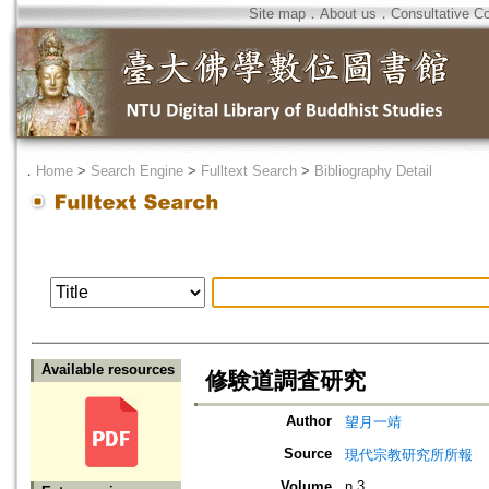
Site map
．
About us
．
Consultative C
．
Home
>
Search Engine
>
Fulltext Search
>
Bibliography Detail
Available resources
修験道調査研究
Author
望月一靖
Source
現代宗教研究所所報
Volume
n.3