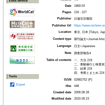
Extra service
Date
1969.03
Pages
216 - 227
Publisher
日蓮宗宗務院
Publisher Url
https://www.nichiren.or.
Location
東京, 日本 [Tokyo, Jap
Content type
期刊論文=Journal Artic
Language
日文=Japanese
Note
調査部報告4
Table of contents
一、方法 219
二、奥馳修行と検査状況
三、結果 224
四、考察とまとめ 224
Tools
ISSN
02882752 (P)
Export
Hits
448
Created date
2008.08.28
Modified date
2020.09.23