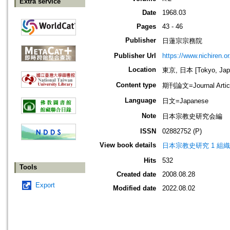
Extra service
Date
1968.03
Pages
43 - 46
Publisher
日蓮宗宗務院
Publisher Url
https://www.nichiren.or.
Location
東京, 日本 [Tokyo, Jap
Content type
期刊論文=Journal Artic
Language
日文=Japanese
Note
日本宗教史研究会編
ISSN
02882752 (P)
View book details
日本宗教史研究 1 組
Hits
532
Tools
Created date
2008.08.28
Export
Modified date
2022.08.02