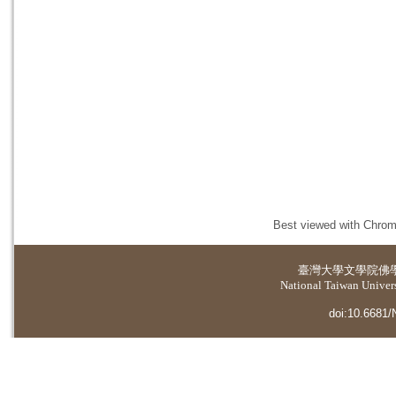
Best viewed with Chrome
臺灣大學
文學院佛
National Taiwan Universi
doi:10.6681