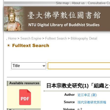
Site map
．
About us
．
Consultative C
．
Home
>
Search Engine
>
Fulltext Search
>
Bibliography Detail
Available resources
日本宗教史研究(1)「組織
Author
近江幸正 (著)
Source
現代宗教研究所所報
Volume
n.2