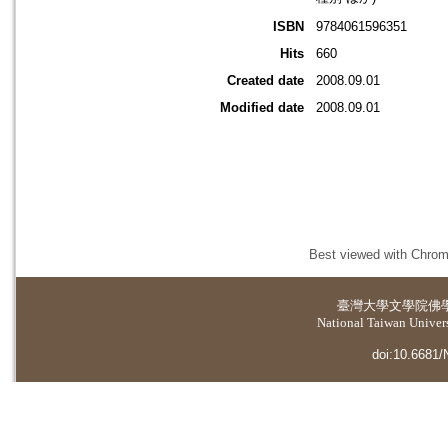
ISBN
9784061596351
Hits
660
Created date
2008.09.01
Modified date
2008.09.01
Best viewed with Chrome
臺灣大學
文學院佛
National Taiwan Universi
doi:10.6681