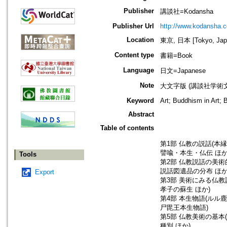
Publisher
講談社=Kodansha
Publisher Url
http://www.kodansha.co
Location
東京, 日本 [Tokyo, Jap
Content type
書籍=Book
Language
日文=Japanese
Note
大文字版 (講談社学術文
Keyword
Art; Buddhism in Art; 
Abstract
Table of contents
第1部 仏教の説話(本
譬喩・本生・仏伝 ほか
Tools
第2部 仏教説話の美術
説話図遺品の分布 ほか
Export
第3部 美術にみる仏教
孝子の蘇生 ほか)
第4部 本生物語(ルル
尸毘王本生物語)
第5部 仏教美術の基本
種別 ほか)