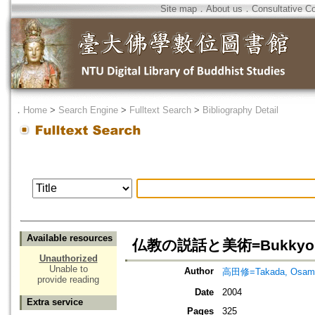
Site map
．
About us
．
Consultative C
．
Home
>
Search Engine
>
Fulltext Search
>
Bibliography Detail
Available resources
仏教の説話と美術=Bukkyo No 
Unauthorized
Unable to
Author
高田修=Takada, Osam
provide reading
Date
2004
Extra service
Pages
325