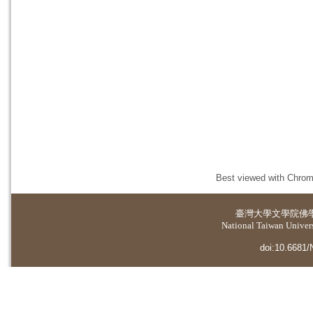
Best viewed with Chrome
臺灣大學
文學院佛
National Taiwan Universi
doi:10.6681