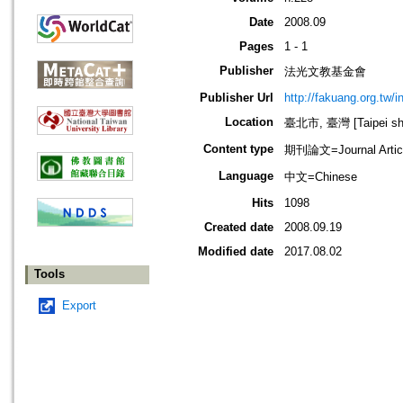
Date
2008.09
Pages
1 - 1
Publisher
法光文教基金會
Publisher Url
http://fakuang.org.tw/
Location
臺北市, 臺灣 [Taipei shi
Content type
期刊論文=Journal Artic
Language
中文=Chinese
Hits
1098
Created date
2008.09.19
Modified date
2017.08.02
Tools
Export