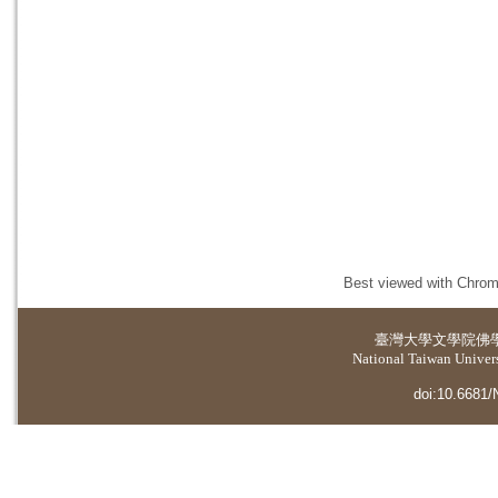
Best viewed with Chrome
臺灣大學
文學院佛
National Taiwan Universi
doi:10.6681