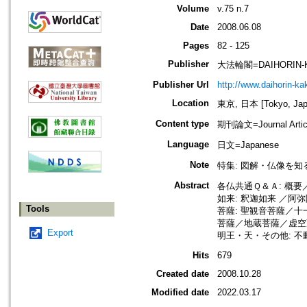
Volume
v.75 n.7
Date
2008.06.08
Pages
82 - 125
Publisher
大法輪閣=DAIHORIN-
Publisher Url
http://www.daihorin-k
Location
東京, 日本 [Tokyo, Jap
Content type
期刊論文=Journal Artic
Language
日文=Japanese
Note
特集: 図解・仏像を知
Abstract
各仏共通Ｑ＆Ａ: 概
如来: 釈迦如来 ／
Tools
菩薩: 聖観音菩薩／
菩薩／地蔵菩薩／虚空
Export
明王・天・その他: 
Hits
679
Created date
2008.10.28
Modified date
2022.03.17