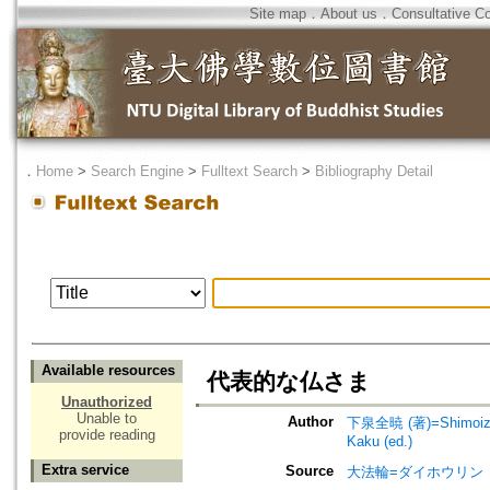
Site map
．
About us
．
Consultative C
．
Home
>
Search Engine
>
Fulltext Search
>
Bibliography Detail
Available resources
代表的な仏さま
Unauthorized
Unable to
Author
下泉全暁 (著)=Shimoizum
provide reading
Kaku (ed.)
Extra service
Source
大法輪=ダイホウリン