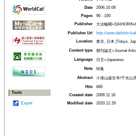
Date
2006.10.08
Pages
96 - 100
Publisher
大法輪閣=DAIHORIN-
Publisher Url
http://www.daihorin-k
Location
東京, 日本 [Tokyo, Jap
Content type
期刊論文=Journal Artic
Language
日文=Japanese
Note
特集
Abstract
小湊山誕生寺/千光山
Hits
680
Tools
Created date
2008.11.18
Export
Modified date
2020.12.28