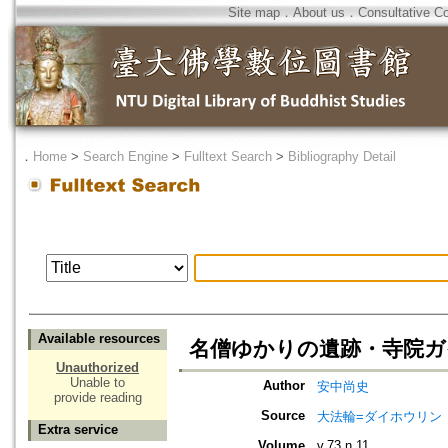
Site map
．
About us
．
Consultative C
．
Home
>
Search Engine
>
Fulltext Search
>
Bibliography Detail
Available resources
名僧ゆかりの遺跡・寺院ガイド
Unauthorized
Unable to
Author
安中尚史
provide reading
Source
大法輪=ダイホウリン
Extra service
Volume
v.73 n.11