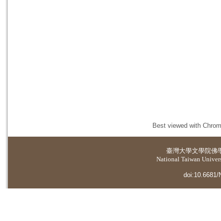
Best viewed with Chrome
臺灣大學
文學院佛
National Taiwan Universi
doi:10.6681