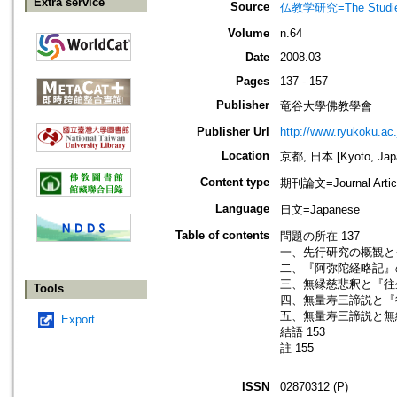
Extra service
Source
仏教学研究=The Stud
Volume
n.64
Date
2008.03
Pages
137 - 157
Publisher
竜谷大學佛教學會
Publisher Url
http://www.ryukoku.ac.
Location
京都, 日本 [Kyoto, Jap
Content type
期刊論文=Journal Artic
Language
日文=Japanese
Table of contents
問題の所在 137
一、先行研究の概観とそ
二、『阿弥陀経略記』の
三、無縁慈悲釈と『往生
Tools
四、無量寿三諦説と『往
五、無量寿三諦説と無縁
Export
結語 153
註 155
ISSN
02870312 (P)