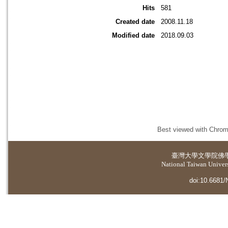
Hits
581
Created date
2008.11.18
Modified date
2018.09.03
Best viewed with Chrome
臺灣大學
文學院佛
National Taiwan Universi
doi:10.6681