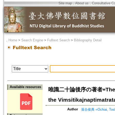
Site map
．
About us
．
Consultative C
．
Home
>
Search Engine
>
Fulltext Search
>
Bibliography Detail
Available resources
唯識二十論後序の著者=The Author
the Vimsitikajnaptimatrat
Author
落合俊典 =Ochiai, Tosh