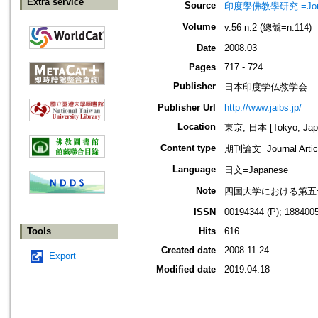
Extra service
Source
印度學佛教學研究 =Journal 
Volume
v.56 n.2 (總號=n.114)
Date
2008.03
Pages
717 - 724
Publisher
日本印度学仏教学会
Publisher Url
http://www.jaibs.jp/
Location
東京, 日本 [Tokyo, Jap
Content type
期刊論文=Journal Artic
Language
日文=Japanese
Note
四国大学における第五十
ISSN
00194344 (P); 1884005
Tools
Hits
616
Created date
2008.11.24
Export
Modified date
2019.04.18