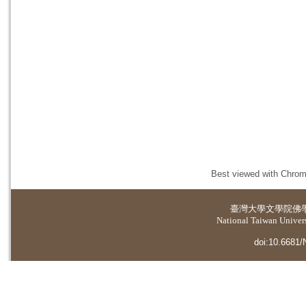
Best viewed with Chrome
臺灣大學
文學院佛
National Taiwan Universi
doi:10.6681