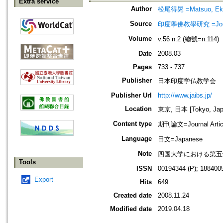
Extra service
Author
松尾得晃 =Matsuo, Ek
Source
印度學佛教學研究 =Journal 
Volume
v.56 n.2 (總號=n.114)
Date
2008.03
Pages
733 - 737
Publisher
日本印度学仏教学会
Publisher Url
http://www.jaibs.jp/
Location
東京, 日本 [Tokyo, Jap
Content type
期刊論文=Journal Artic
Language
日文=Japanese
Note
四国大学における第五十
Tools
ISSN
00194344 (P); 1884005
Export
Hits
649
Created date
2008.11.24
Modified date
2019.04.18