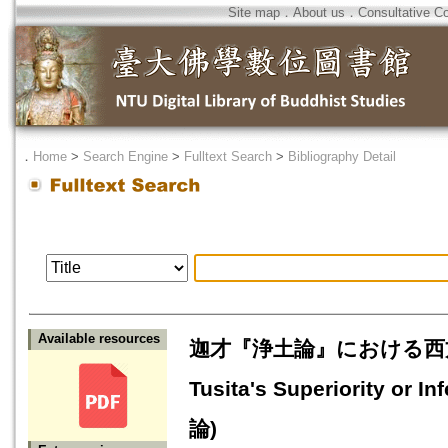
Site map
．
About us
．
Consultative C
．
Home
>
Search Engine
>
Fulltext Search
>
Bibliography Detail
Available resources
迦才『浄土論』における西方兜率優
Tusita's Superiority or 
論)