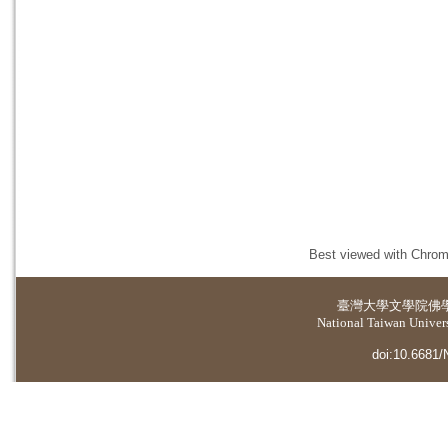
Best viewed with Chrome
臺灣大學
文學院佛
National Taiwan Universi
doi:10.6681