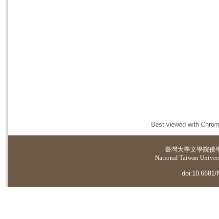
Best viewed with Chrome
臺灣大學
文學院佛
National Taiwan Universi
doi:10.6681