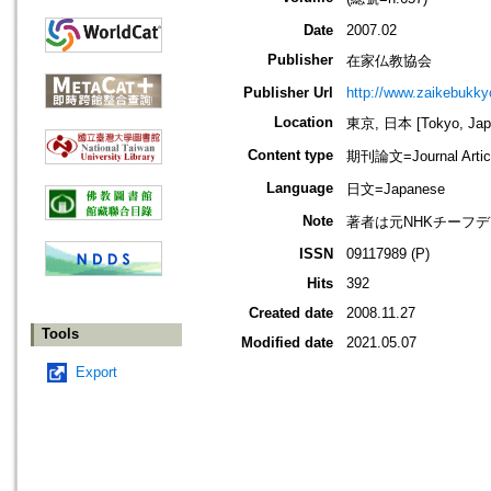
Date
2007.02
Publisher
在家仏教協会
Publisher Url
http://www.zaikebukk
Location
東京, 日本 [Tokyo, Jap
Content type
期刊論文=Journal Artic
Language
日文=Japanese
Note
著者は元NHKチーフ
ISSN
09117989 (P)
Hits
392
Created date
2008.11.27
Tools
Modified date
2021.05.07
Export