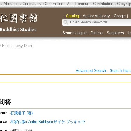
．
About us
．
Consultative Committee
．
Ask Librarian
．
Contribution
．
Copyrig
｜
Catalog
｜
Author Authority
｜
Google
｜
Search engine
．
Fulltext
．
Scriptures
．
L
>
Bibliography Detail
Advanced Search
．
Search Hist
問答
thor
石飛道子 (著)
urce
在家仏教=Zaike Bukkyo=ザイケ ブッキョウ
ume
(總號=n.655)