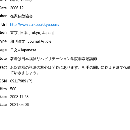
Date
2006.12
sher
在家仏教協会
 Url
http://www.zaikebukkyo.com/
tion
東京, 日本 [Tokyo, Japan]
type
期刊論文=Journal Article
age
日文=Japanese
Note
著者は日本福祉リハビリテーション学院非常勤講師
ract
お釈迦様の説法の核心は問答にあります。相手の問いに答える形で仏
てゆきましょう。
SSN
09117989 (P)
Hits
500
date
2008.11.28
date
2021.05.06