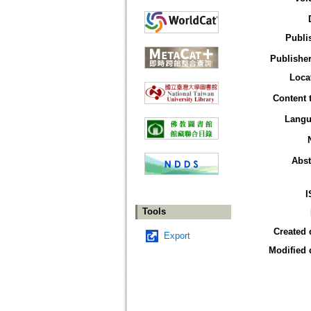
Publi
Publisher
Loca
Content 
Langu
Abst
I
Tools
Created 
Export
Modified 