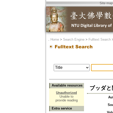
Site map
．
Home
>
Search Engine
>
Fulltext Search
Available resources
ブッダと
Unauthorized
Unable to
Au
provide reading
So
Extra service
Vol