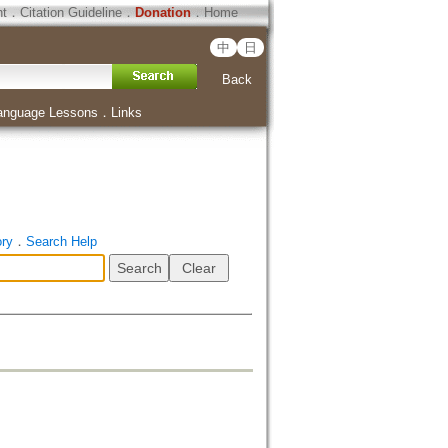
ht
．
Citation Guideline
．
Donation
．
Home
中
日
Back
anguage Lessons
．
Links
ory
．
Search Help