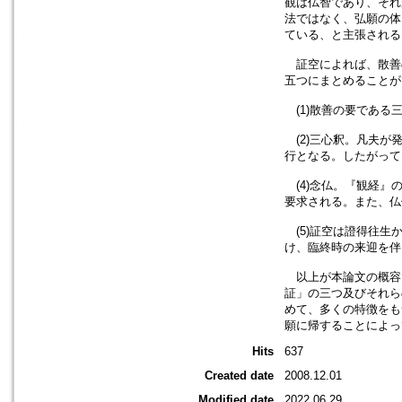
観は仏智であり、それ
法ではなく、弘願の体
ている、と主張される
証空によれば、散善
五つにまとめることが
(1)散善の要である
(2)三心釈。凡夫が
行となる。したがって
(4)念仏。『観経』
要求される。また、仏
(5)証空は證得往生
け、臨終時の来迎を伴
以上が本論文の概容
証」の三つ及びそれら
めて、多くの特徴をも
願に帰することによっ
Hits
637
Created date
2008.12.01
Modified date
2022.06.29