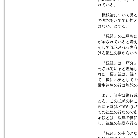
れている。
機根論について見る
の弥陀をたてて仏性と
はない、とする。
『観経』の二尊教に
が示されていると考え
そして説示される内容
ける衆生の側からいう
『観経』は「序分」
託されていると理解し
れた「密」益は、続く
て、機に凡夫としての
衆生往生の行は弥陀の
また、証空は顕行縁の
とる。この弘願の体こ
らゆる善(衆生の行)
ての往生の行なのであ
示観とは、釈尊の側に
し、往生の決定を得る
『観経』の中心とな