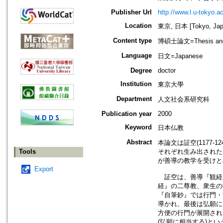
Publisher Url
http://www.l.u-tokyo.ac
Location
東京, 日本 [Tokyo, Jap
Content type
博碩士論文=Thesis and D
Language
日文=Japanese
Degree
doctor
Institution
東京大學
Department
人文社会系研究科
Publication year
2000
Keyword
日本仏教
Abstract
本論文は証空(1177
Tools
それぞれ生み出された
が善導の教学を受けと
Export
証空は、善導『観経疏
経』の二尊教、衆生の
『自筆鈔』では行門・
導かれ、最後は弘願に
方便の行門が展開され
(弘願に相当する)と