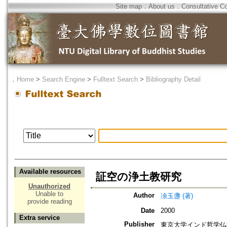
Site map
．
About us
．
Consultative C
．
Home
>
Search Engine
>
Fulltext Search
>
Bibliography Detail
Available resources
証空の浄土教研究
Unauthorized
Unable to
Author
凃玉盞 (著)
provide reading
Date
2000
Extra service
Publisher
東京大学インド哲学仏