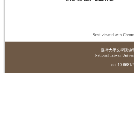
Best viewed with Chrome
臺灣大學
文學院佛
National Taiwan Universi
doi:10.6681