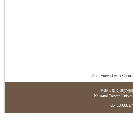
Best viewed with Chrome
臺灣大學
文學院佛
National Taiwan Universi
doi:10.6681