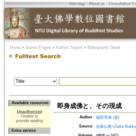
Site map
．
About us
．
Consultative C
．
Home
>
Search Engine
>
Fulltext Search
>
Bibliography Detail
Available resources
即身成佛と、その現成
Unauthorized
Unable to
Author
福田亮成 (著)
provide reading
Source
在家仏教=Zaike Bu
Extra service
Volume
(總號=n.597)