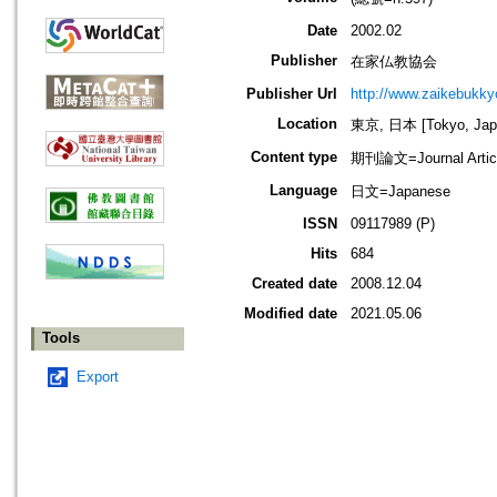
Date
2002.02
Publisher
在家仏教協会
Publisher Url
http://www.zaikebukk
Location
東京, 日本 [Tokyo, Jap
Content type
期刊論文=Journal Artic
Language
日文=Japanese
ISSN
09117989 (P)
Hits
684
Created date
2008.12.04
Modified date
2021.05.06
Tools
Export