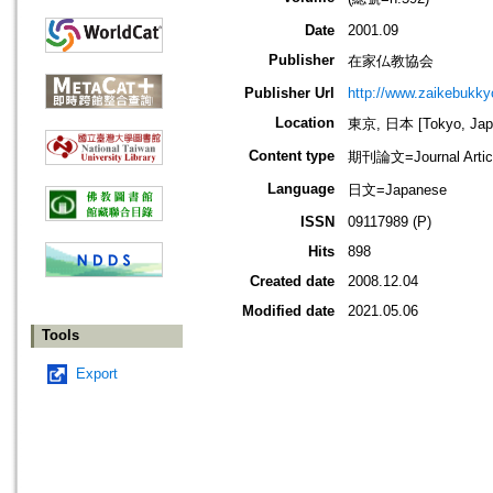
Date
2001.09
Publisher
在家仏教協会
Publisher Url
http://www.zaikebukk
Location
東京, 日本 [Tokyo, Jap
Content type
期刊論文=Journal Artic
Language
日文=Japanese
ISSN
09117989 (P)
Hits
898
Created date
2008.12.04
Modified date
2021.05.06
Tools
Export