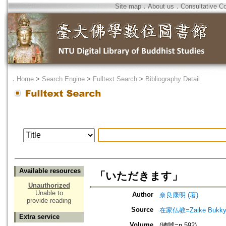
Site map
．
About us
．
Consultative C
．
Home
>
Search Engine
>
Fulltext Search
>
Bibliography Detail
Available resources
「いただきます」
Unauthorized
Unable to
Author
奈良康明 (著)
provide reading
Source
在家仏教=Zaike Bu
Extra service
Volume
(總號=n.592)