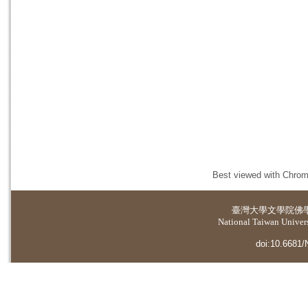
Best viewed with Chrome
臺灣大學
文學院佛
National Taiwan Universi
doi:10.6681