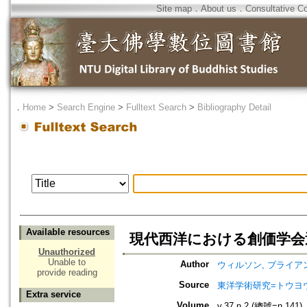
Site map
．
About us
．
Consultative C
．
Home
>
Search Engine
>
Fulltext Search
>
Bibliography Detail
Available resources
現代西洋における創価学会
Unauthorized
Unable to
Author
ウィルソン, ブライアン 
provide reading
Source
東洋学術研究=トウヨウ ガク
Extra service
Volume
v.37 n.2 (總號=n.141)