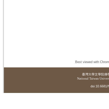
Best viewed with Chrome
臺灣大學
文學院佛
National Taiwan Universi
doi:10.6681