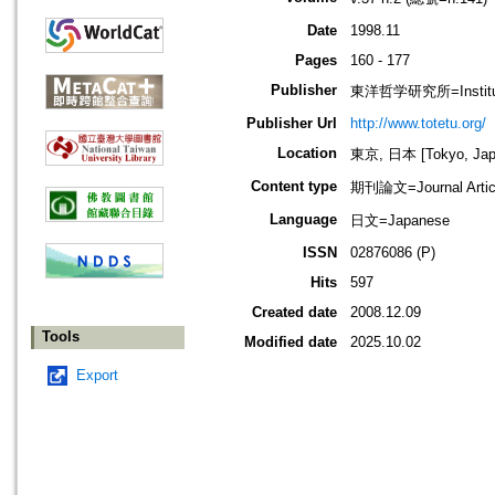
Date
1998.11
Pages
160 - 177
Publisher
東洋哲学研究所=Institute 
Publisher Url
http://www.totetu.org/
Location
東京, 日本 [Tokyo, Jap
Content type
期刊論文=Journal Artic
Language
日文=Japanese
ISSN
02876086 (P)
Hits
597
Created date
2008.12.09
Tools
Modified date
2025.10.02
Export