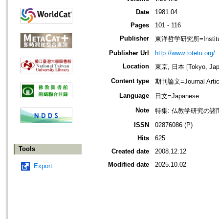
Date
1981.04
Pages
101 - 116
Publisher
東洋哲学研究所=Institute 
Publisher Url
http://www.totetu.org/
Location
東京, 日本 [Tokyo, Jap
Content type
期刊論文=Journal Artic
Language
日文=Japanese
Note
特集: 仏教学研究の諸
ISSN
02876086 (P)
Hits
625
Tools
Created date
2008.12.12
Modified date
2025.10.02
Export