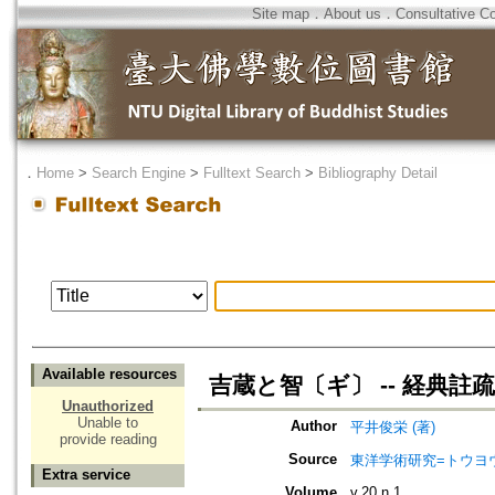
Site map
．
About us
．
Consultative C
．
Home
>
Search Engine
>
Fulltext Search
>
Bibliography Detail
Available resources
吉蔵と智〔ギ〕 -- 経典
Unauthorized
Unable to
Author
平井俊栄 (著)
provide reading
Source
東洋学術研究=トウヨウ ガク
Extra service
Volume
v.20 n.1