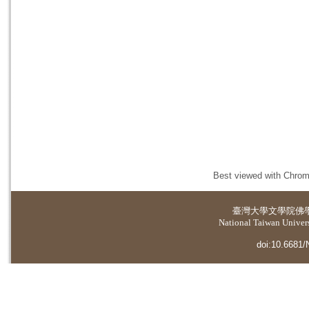
Best viewed with Chrome
臺灣大學
文學院佛
National Taiwan Universi
doi:10.6681