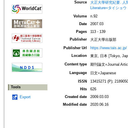
Source
大正大學研究紀要. 人間學部・文學部
Literature=タイ
Volume
n.92
Date
2007.03
Pages
113 - 139
Publisher
大正大學出版部
Publisher Url
https://www.tais.ac.jp/
Location
東京, 日本 [Tokyo, Jap
Content type
期刊論文=Journal Artic
Language
日文=Japanese
ISSN
13415271 (P); 2189050
Tools
Hits
626
Created date
2009.03.03
Export
Modified date
2020.06.16