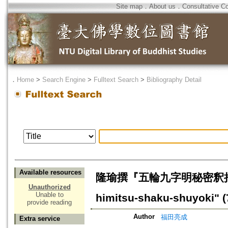
Site map
．
About us
．
Consultative C
．
Home
>
Search Engine
>
Fulltext Search
>
Bibliography Detail
Available resources
隆瑜撰『五輪九字明秘密釈拾要記』の
Unauthorized
Unable to
himitsu-shaku-shuyoki" (
provide reading
Author
福田亮成
Extra service