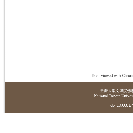
Best viewed with Chrome
臺灣大學
文學院佛
National Taiwan Universi
doi:10.6681