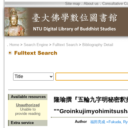
Site map
．
About us
．
Consultative C
．
Home
>
Search Engine
>
Fulltext Search
>
Bibliography Detail
Available resources
隆瑜撰『五輪九字明秘密釈拾要記』
Unauthorized
Unable to
""Groinkujimyohimitsush
provide reading
Author
福田亮成 =Fukuda, Ryo
Extra service