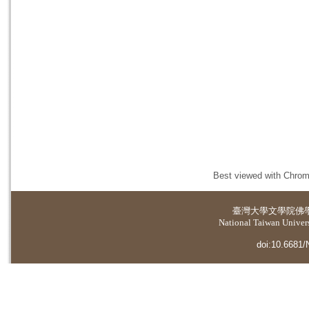
Best viewed with Chrome
臺灣大學
文學院佛
National Taiwan Universi
doi:10.6681