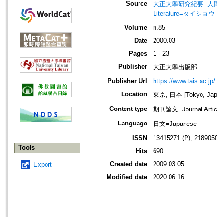
Source
大正大學研究紀要. 人間學部・文學部
Literature=タイ
Volume
n.85
Date
2000.03
Pages
1 - 23
Publisher
大正大學出版部
Publisher Url
https://www.tais.ac.jp/
Location
東京, 日本 [Tokyo, Jap
Content type
期刊論文=Journal Artic
Language
日文=Japanese
ISSN
13415271 (P); 2189050
Tools
Hits
690
Created date
2009.03.05
Export
Modified date
2020.06.16