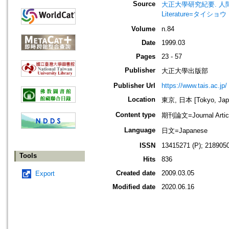
Source
大正大學研究紀要. 人間學部・文學部
Literature=タイ
Volume
n.84
Date
1999.03
Pages
23 - 57
Publisher
大正大學出版部
Publisher Url
https://www.tais.ac.jp/
Location
東京, 日本 [Tokyo, Jap
Content type
期刊論文=Journal Artic
Language
日文=Japanese
ISSN
13415271 (P); 2189050
Tools
Hits
836
Created date
2009.03.05
Export
Modified date
2020.06.16