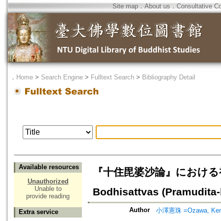
Site map
．
About us
．
Consultative C
．
Home
>
Search Engine
>
Fulltext Search
>
Bibliography Detail
Available resources
『十住毘婆沙論』における初歓喜地の行
Unauthorized
Unable to
Bodhisattvas (Pramudita-b
provide reading
Author
小澤憲珠 =Ozawa, Ken
Extra service