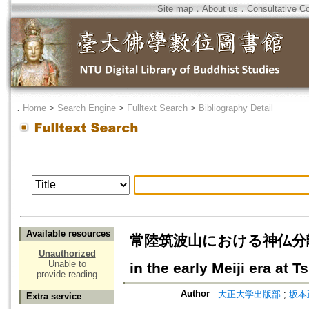
Site map
．
About us
．
Consultative C
．
Home
>
Search Engine
>
Fulltext Search
>
Bibliography Detail
Available resources
常陸筑波山における神仏分離(上)=On
Unauthorized
Unable to
in the early Meiji era at 
provide reading
Author
大正大学出版部
;
坂本正
Extra service