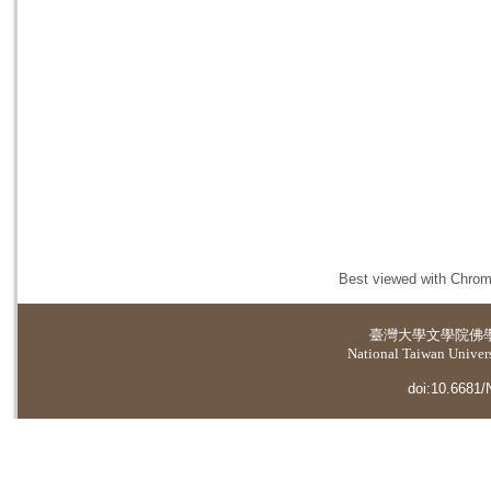
Best viewed with Chrome
臺灣大學
文學院佛
National Taiwan Universi
doi:10.6681