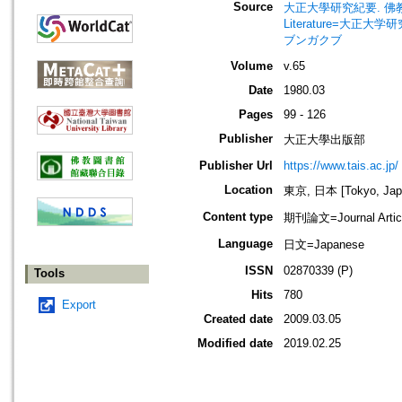
Source
大正大學研究紀要. 佛教學部・文學
Literature=大
ブンガクブ
Volume
v.65
Date
1980.03
Pages
99 - 126
Publisher
大正大學出版部
Publisher Url
https://www.tais.ac.jp/
Location
東京, 日本 [Tokyo, Jap
Content type
期刊論文=Journal Artic
Language
日文=Japanese
ISSN
02870339 (P)
Tools
Hits
780
Export
Created date
2009.03.05
Modified date
2019.02.25