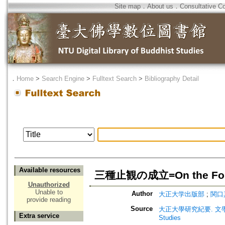
Site map
．
About us
．
Consultative C
．
Home
>
Search Engine
>
Fulltext Search
>
Bibliography Detail
Available resources
三種止観の成立=On the Format
Unauthorized
Unable to
Author
大正大学出版部
;
関口真大
provide reading
Source
大正大學研究紀要. 文學部・佛教學部
Extra service
Studies