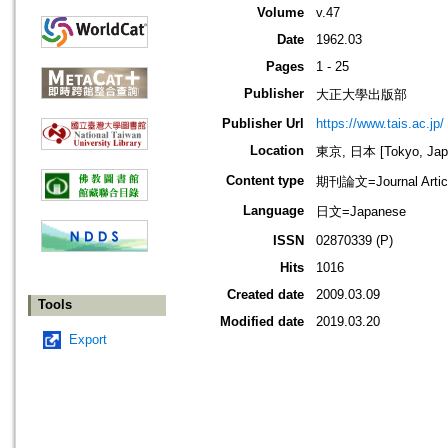
Volume
v.47
Date
1962.03
Pages
1 - 25
Publisher
大正大學出版部
Publisher Url
https://www.tais.ac.jp/
Location
東京, 日本 [Tokyo, Jap
Content type
期刊論文=Journal Artic
Language
日文=Japanese
ISSN
02870339 (P)
Hits
1016
Created date
2009.03.09
Tools
Modified date
2019.03.20
Export