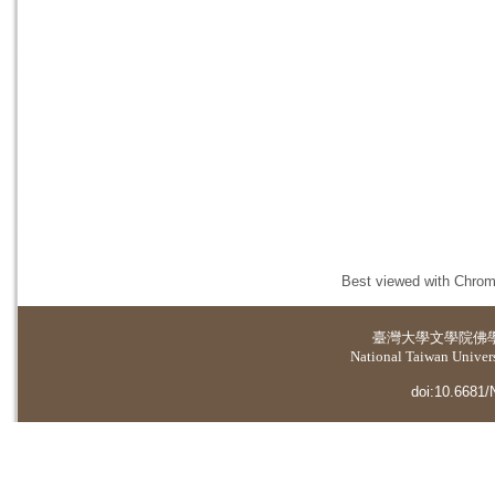
Best viewed with Chrome
臺灣大學
文學院佛
National Taiwan Universi
doi:10.6681