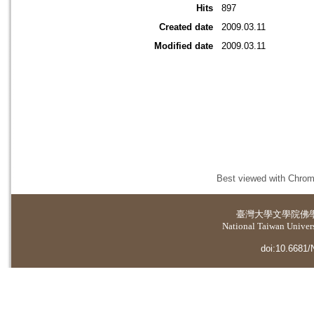
Hits
897
Created date
2009.03.11
Modified date
2009.03.11
Best viewed with Chrome
臺灣大學
文學院佛
National Taiwan Universi
doi:10.6681