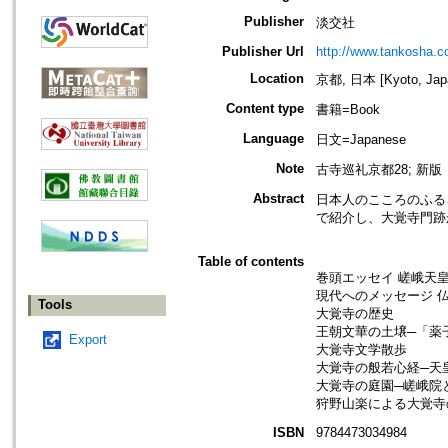
Publisher
淡交社
Publisher Url
http://www.tankosha.co
Location
京都, 日本 [Kyoto, Jap
Content type
書籍=Book
Language
日文=Japanese
Note
古寺巡礼京都28; 新版
Abstract
日本人のこころのふる
で紹介し、大覚寺門跡
Table of contents
巻頭エッセイ 嵯峨天
現代へのメッセージ 
Tools
大覚寺の歴史
王朝文華の土壌─「薬
Export
大覚寺文学散歩
大覚寺の般若心経─天
大覚寺の庭園─嵯峨院
狩野山楽による大覚寺
ISBN
9784473034984