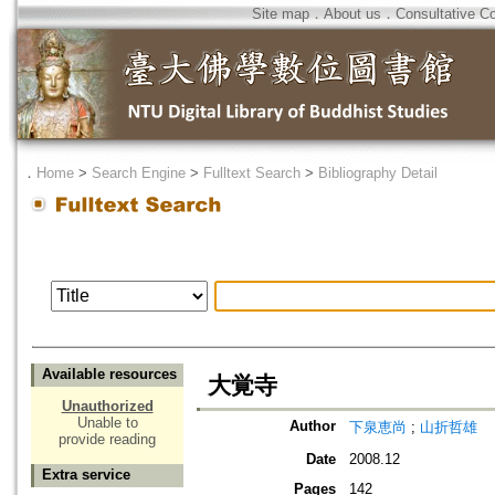
Site map
．
About us
．
Consultative C
．
Home
>
Search Engine
>
Fulltext Search
>
Bibliography Detail
Available resources
大覚寺
Unauthorized
Unable to
Author
下泉恵尚
;
山折哲雄
provide reading
Date
2008.12
Extra service
Pages
142