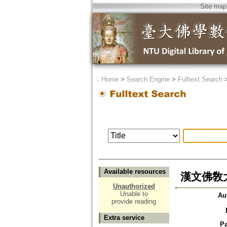
Site map
．
Home
>
Search Engine
>
Fulltext Search
Available resources
漢文佛敎大藏經
Unauthorized
Unable to
Au
provide reading
Extra service
P