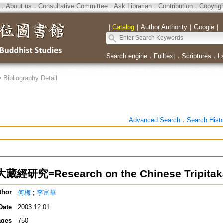
．
About us
．
Consultative Committee
．
Ask Librarian
．
Contribution
．
Copyrig
｜
Catalog
｜
Author Authority
｜
Google
｜
Search engine
．
Fulltext
．
Scriptures
．
L
>
Bibliography Detail
Advanced Search
．
Search Hist
研究=Research on the Chinese Tripitak
thor
何梅
;
李富華
Date
2003.12.01
ages
750