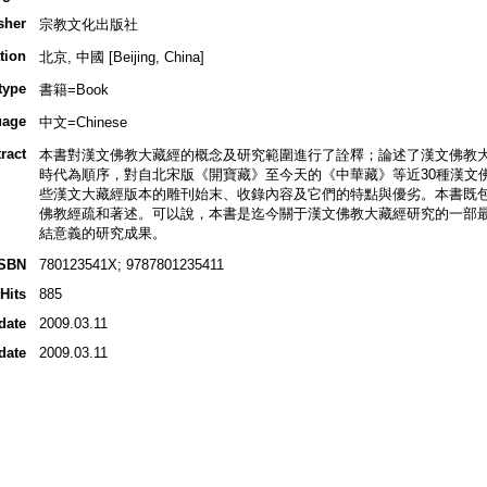
sher
宗教文化出版社
tion
北京, 中國 [Beijing, China]
type
書籍=Book
uage
中文=Chinese
ract
本書對漢文佛教大藏經的概念及研究範圍進行了詮釋；論述了漢文佛教
時代為順序，對自北宋版《開寶藏》至今天的《中華藏》等近30種漢文
些漢文大藏經版本的雕刊始末、收錄內容及它們的特點與優劣。本書既
佛教經疏和著述。可以說，本書是迄今關于漢文佛教大藏經研究的一部
結意義的研究成果。
ISBN
780123541X; 9787801235411
Hits
885
date
2009.03.11
date
2009.03.11