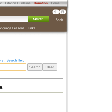
ht
．
Citation Guideline
．
Donation
．
Home
中
日
Back
anguage Lessons
．
Links
ory
．
Search Help
a