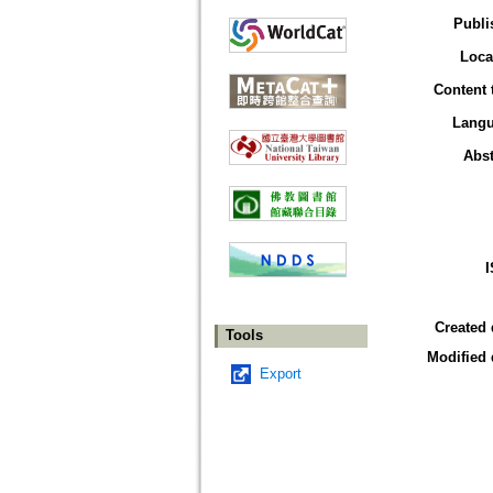
Publi
Loca
Content 
Lang
Abst
Created 
Tools
Modified 
Export