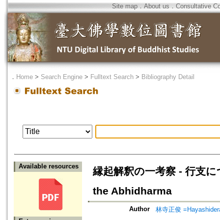
Site map
．
About us
．
Consultative C
．
Home
>
Search Engine
>
Fulltext Search
>
Bibliography Detail
Available resources
縁起解釈の一考察 - 行支について=O
the Abhidharma
Author
林寺正俊 =Hayashidera