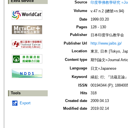
Extra service
Source
印度學佛教學研究 =Journal 
Volume
v.47 n.2 (總號=n.94)
Date
1999.03.20
Pages
128 - 130
Publisher
日本印度学仏教学会
Publisher Url
http://www.jaibs.jp/
Location
東京, 日本 [Tokyo, Jap
Content type
期刊論文=Journal Artic
Language
日文=Japanese
Keyword
縁起; 行; 『法蘊足論
ISSN
00194344 (P); 1884005
Tools
Hits
318
Created date
2009.04.13
Export
Modified date
2019.02.14