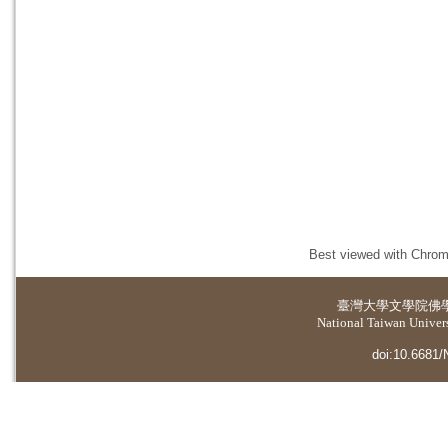
Best viewed with Chrome
臺灣大學
文學院佛
National Taiwan Universi
doi:10.6681