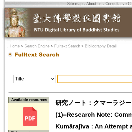
Site map
．
About us
．
Consultative C
．
Home
>
Search Engine
>
Fulltext Search
>
Bibliography Detail
Available resources
研究ノート：クマーラジー
(1)=Research Note: Comme
Kumārajīva : An Attempt a