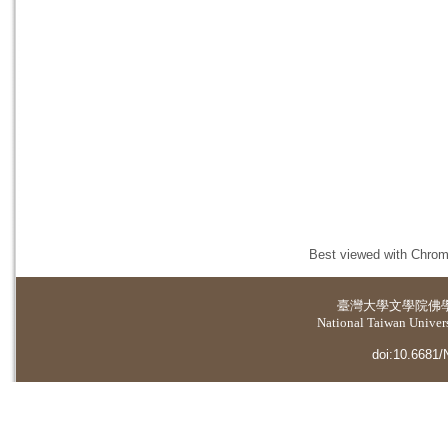
Best viewed with Chrome
臺灣大學
文學院佛
National Taiwan Universi
doi:10.6681