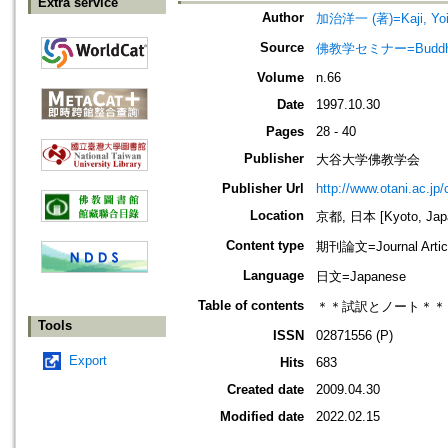
Extra service
Author
加治洋一 (著)=Kaji, Yoic
Source
佛教学セミナー=Buddh
Volume
n.66
Date
1997.10.30
Pages
28 - 40
Publisher
大谷大学佛教学会
Publisher Url
http://www.otani.ac.j
Location
京都, 日本 [Kyoto, Jap
Content type
期刊論文=Journal Artic
Language
日文=Japanese
Table of contents
＊＊試訳とノート＊＊ 
Tools
ISSN
02871556 (P)
Export
Hits
683
Created date
2009.04.30
Modified date
2022.02.15