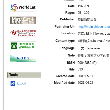
Date
1965.09
Pages
95 - 109
Publisher
毎日新聞出版
Publisher Url
http://mainichibooks.c
Location
東京, 日本 [Tokyo, Jap
Content type
期刊論文=Journal Artic
Language
日文=Japanese
Note
特集：東南アジアの美
ISSN
00042889 (P)
Hits
533
Tools
Created date
2009.05.11
Modified date
2021.04.23
Export