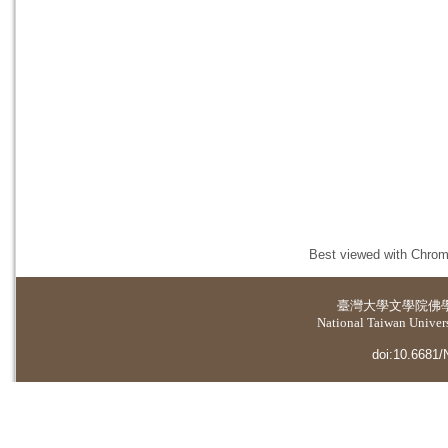
Best viewed with Chrome
臺灣大學
文學院佛
National Taiwan Universi
doi:10.6681