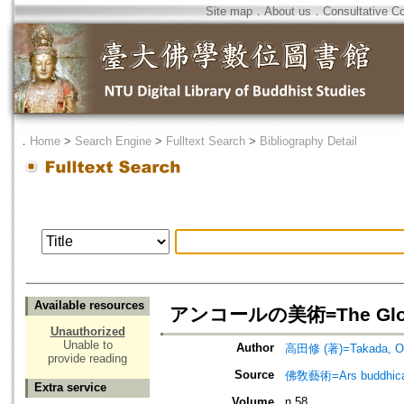
Site map
．
About us
．
Consultative C
．
Home
>
Search Engine
>
Fulltext Search
>
Bibliography Detail
Available resources
アンコールの美術=The Glory
Unauthorized
Unable to
Author
高田修 (著)=Takada, Os
provide reading
Source
佛敎藝術=Ars budd
Extra service
Volume
n.58