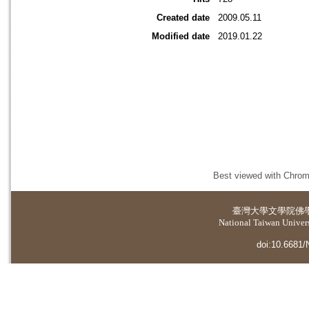
Created date
2009.05.11
Modified date
2019.01.22
Best viewed with Chrome
臺灣大學
文學院佛
National Taiwan Universi
doi:10.6681