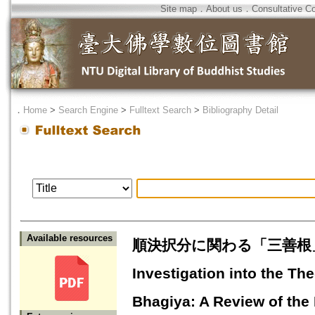
Site map
．
About us
．
Consultative C
．
Home
>
Search Engine
>
Fulltext Search
>
Bibliography Detail
Available resources
順決択分に関わる「三善根
Investigation into the Th
Bhagiya: A Review of the 