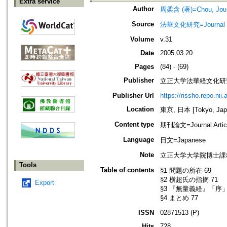
Extra service
Author
周柔含 (著)=Chou, Jou-h
Source
法華文化研究=Journal of 
Volume
v.31
Date
2005.03.20
Pages
(84) - (69)
Publisher
立正大学法華経文化研
Publisher Url
https://rissho.repo.n
Location
東京, 日本 [Tokyo, Jap
Content type
期刊論文=Journal Artic
Language
日文=Japanese
Note
立正大学大学院博士課
Tools
Table of contents
§1 問題の所在 69
§2 横超氏の指摘 71
Export
§3 『無量義経』「序」
§4 まとめ 77
ISSN
02871513 (P)
Hits
728