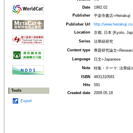
Date
1982.02
Publisher
平楽寺書店=Heirakuji
Publisher Url
http://www.heirakuji.co.
Location
京都, 日本 [Kyoto, Jap
Series
法華経研究
Content type
專題研究論文=Research
Language
日文=Japanese
Note
特集・テーマ: 法華経
ISBN
4831310581
Hits
591
Tools
Created date
2009.05.18
Export