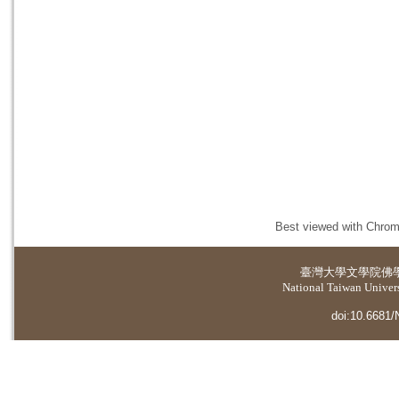
Best viewed with Chrome
臺灣大學
文學院佛
National Taiwan Universi
doi:10.6681