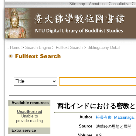
Site map
．
About us
．
Consultative C
．
Home
>
Search Engine
>
Fulltext Search
>
Bibliography Detail
Available resources
西北インドにおける密教と
Unauthorized
Unable to
Author
松長有慶=Matsunaga, 
provide reading
Source
法華経の思想と展開
Extra service
Volume
n.9