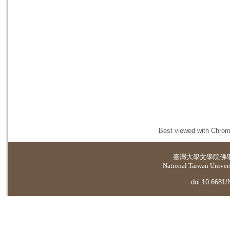
Best viewed with Chrome
臺灣大學
文學院佛
National Taiwan Universi
doi:10.6681