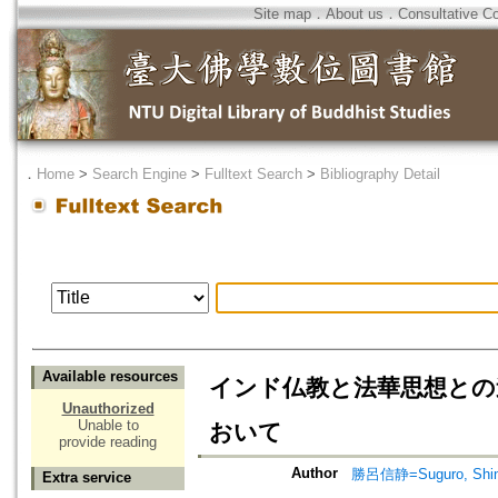
Site map
．
About us
．
Consultative C
．
Home
>
Search Engine
>
Fulltext Search
>
Bibliography Detail
Available resources
インド仏教と法華思想との連
Unauthorized
Unable to
おいて
provide reading
Author
勝呂信静=Suguro, Shin
Extra service