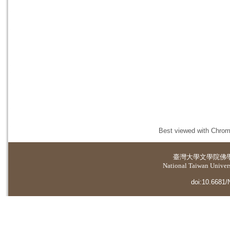
Best viewed with Chrome
臺灣大學
文學院佛
National Taiwan Universi
doi:10.6681