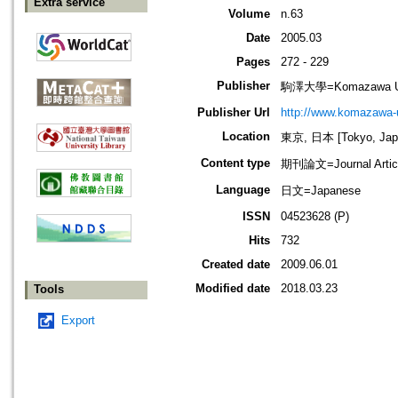
Extra service
Volume
n.63
Date
2005.03
Pages
272 - 229
Publisher
駒澤大學=Komazawa Uni
Publisher Url
http://www.komazawa-u
Location
東京, 日本 [Tokyo, Jap
Content type
期刊論文=Journal Artic
Language
日文=Japanese
ISSN
04523628 (P)
Hits
732
Created date
2009.06.01
Modified date
2018.03.23
Tools
Export