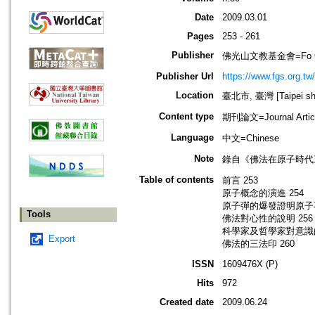
Date
2009.03.01
Pages
253 - 261
Publisher
佛光山文教基金會=Fo Guang 
Publisher Url
https://www.fgs.org.tw/
Location
臺北市, 臺灣 [Taipei shi
Content type
期刊論文=Journal Artic
Language
中文=Chinese
Note
錄自《佛法在原子時代
Table of contents
前言 253
原子概念的演進 254
原子彈的爆發證明原子不
Tools
佛法對心性的說明 256
科學家及哲學家對意識的
Export
佛法的三法印 260
ISSN
1609476X (P)
Hits
972
Created date
2009.06.24