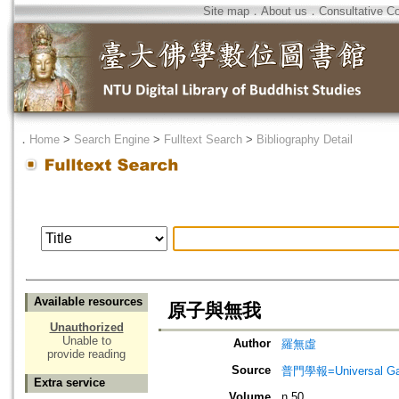
Site map
．
About us
．
Consultative C
．
Home
>
Search Engine
>
Fulltext Search
>
Bibliography Detail
Available resources
原子與無我
Unauthorized
Unable to
Author
羅無虛
provide reading
Source
普門學報=Universal Gate
Extra service
Volume
n.50