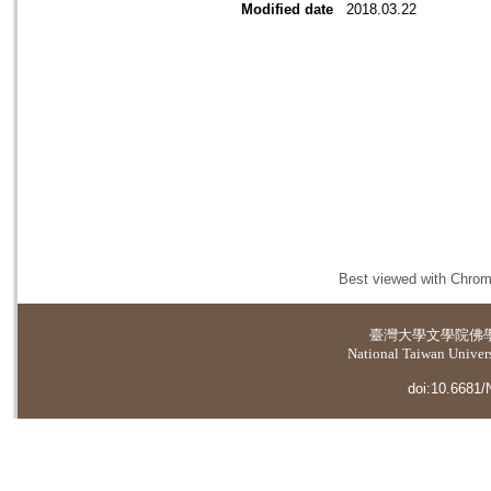
Modified date
2018.03.22
Best viewed with Chrome
臺灣大學
文學院佛
National Taiwan Universi
doi:10.6681