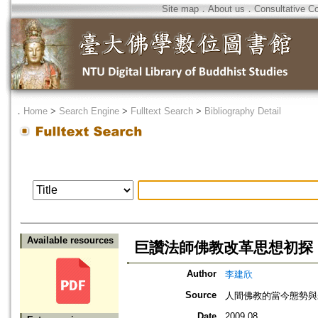
Site map
．
About us
．
Consultative C
．
Home
>
Search Engine
>
Fulltext Search
>
Bibliography Detail
Available resources
巨讚法師佛教改革思想初探
Author
李建欣
Source
人間佛教的當今態勢與
Date
2009.08