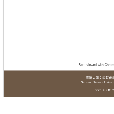
Best viewed with Chrome
臺灣大學
文學院佛
National Taiwan Universi
doi:10.6681