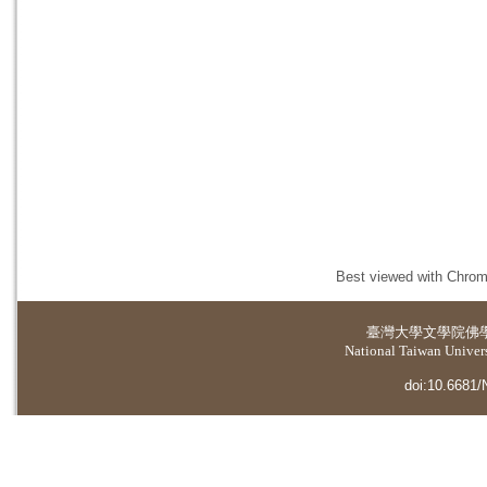
Best viewed with Chrome
臺灣大學
文學院佛
National Taiwan Universi
doi:10.6681