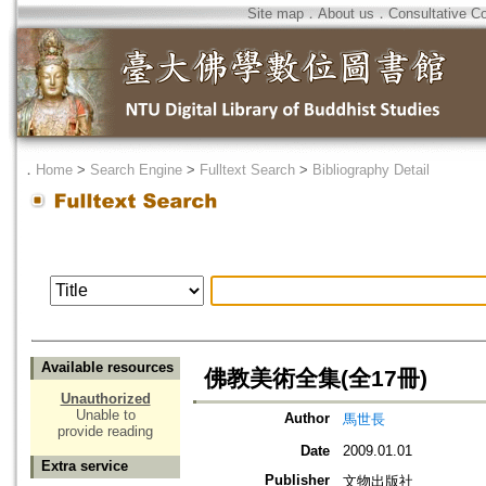
Site map
．
About us
．
Consultative C
．
Home
>
Search Engine
>
Fulltext Search
>
Bibliography Detail
Available resources
佛教美術全集(全17冊)
Unauthorized
Unable to
Author
馬世長
provide reading
Date
2009.01.01
Extra service
Publisher
文物出版社