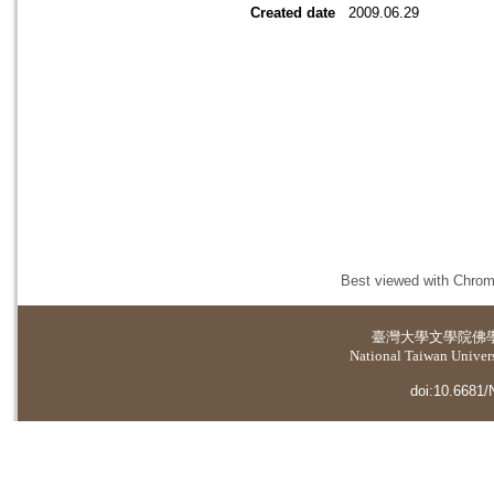
Created date
2009.06.29
Best viewed with Chrome
臺灣大學
文學院佛
National Taiwan Universi
doi:10.6681