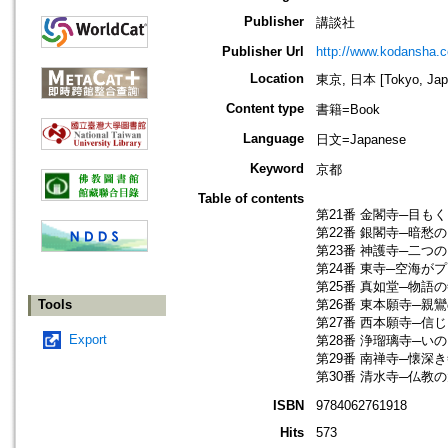
Publisher
講談社
Publisher Url
http://www.kodansha.co
Location
東京, 日本 [Tokyo, Jap
Content type
書籍=Book
Language
日文=Japanese
Keyword
京都
Table of contents
第21番 金閣寺─目も
第22番 銀閣寺─暗愁
第23番 神護寺─二つ
第24番 東寺─空海が
第25番 真如堂─物語
Tools
第26番 東本願寺─親
第27番 西本願寺─信
Export
第28番 浄瑠璃寺─い
第29番 南禅寺─懐深
第30番 清水寺─仏教
ISBN
9784062761918
Hits
573