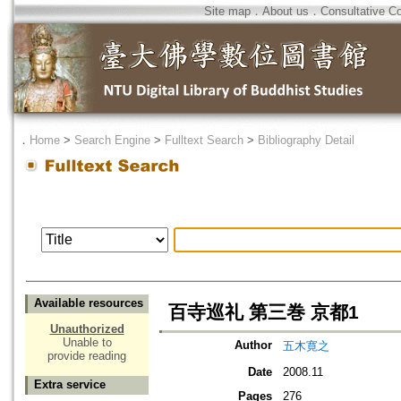
Site map
．
About us
．
Consultative C
．
Home
>
Search Engine
>
Fulltext Search
>
Bibliography Detail
Available resources
百寺巡礼 第三巻 京都1
Unauthorized
Unable to
Author
五木寛之
provide reading
Date
2008.11
Extra service
Pages
276