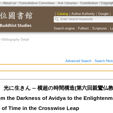
．
About us
．
Consultative Committee
．
Ask Librarian
．
Contribution
．
Copyrig
｜
Catalog
｜
Author Authority
｜
Google
｜
Search engine
．
Fulltext
．
Scriptures
．
L
>
Bibliography Detail
Advanced Search
．
Search Hist
、光に生きん -- 横超の時間構造(第六回親鸞
 the Darkness of Avidya to the Enlightenme
e of Time in the Crosswise Leap