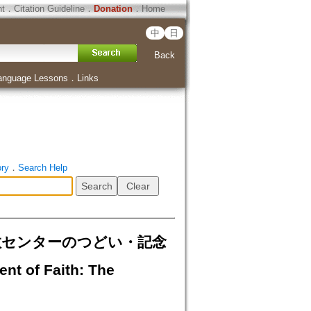
ht
．
Citation Guideline
．
Donation
．
Home
中
日
Back
anguage Lessons
．
Links
ory
．
Search Help
仏教センターのつどい・記念
nt of Faith: The