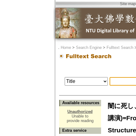
Site map
．
Home
>
Search Engine
>
Fulltext Search
Available resources
闇に死し
Unauthorized
Unable to
講演)=From
provide reading
Structur
Extra service