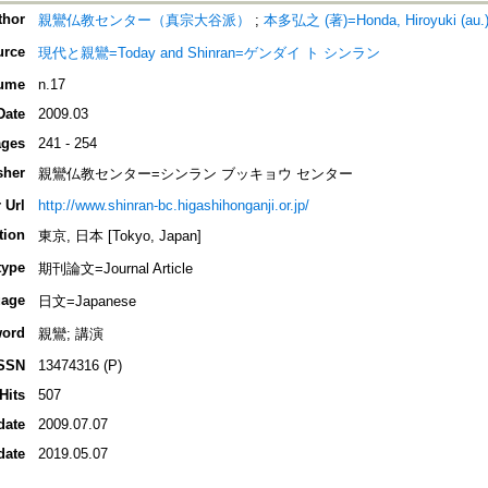
thor
親鸞仏教センター（真宗大谷派）
;
本多弘之 (著)=Honda, Hiroyuki (au.
urce
現代と親鸞=Today and Shinran=ゲンダイ ト シンラン
ume
n.17
Date
2009.03
ges
241 - 254
sher
親鸞仏教センター=シンラン ブッキョウ センター
 Url
http://www.shinran-bc.higashihonganji.or.jp/
tion
東京, 日本 [Tokyo, Japan]
type
期刊論文=Journal Article
age
日文=Japanese
ord
親鸞; 講演
SSN
13474316 (P)
Hits
507
date
2009.07.07
date
2019.05.07