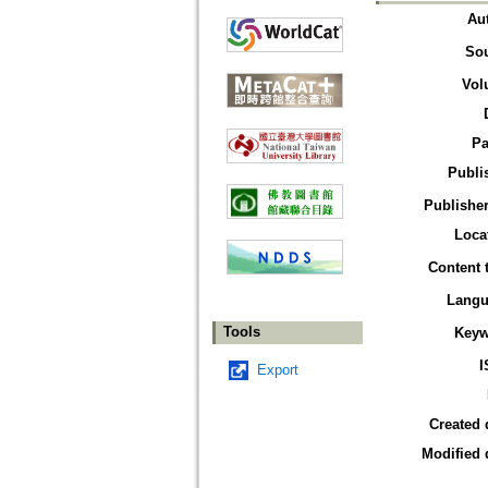
Au
So
Vol
Pa
Publi
Publisher
Loca
Content 
Langu
Tools
Keyw
I
Export
Created 
Modified 