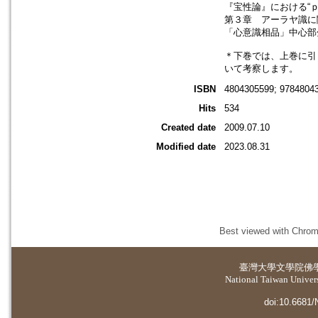
『宝性論』における“
第３章 アーラヤ識に
「心意識相品」中心部
＊下巻では、上巻に引
いて考察します。
ISBN
4804305599; 9784804
Hits
534
Created date
2009.07.10
Modified date
2023.08.31
Best viewed with Chrome
臺灣大學
文學院佛
National Taiwan Universi
doi:10.6681