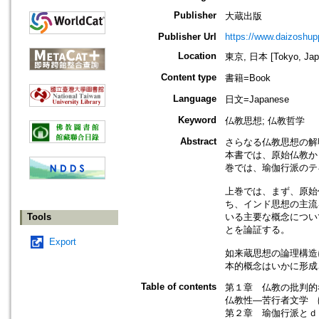
Publisher
大蔵出版
Publisher Url
https://www.daizoshup
Location
東京, 日本 [Tokyo, Jap
Content type
書籍=Book
Language
日文=Japanese
Keyword
仏教思想; 仏教哲学
Abstract
さらなる仏教思想の解
本書では、原始仏教か
巻では、瑜伽行派のテ
上巻では、まず、原始
ち、インド思想の主流
Tools
いる主要な概念について
とを論証する。
Export
如来蔵思想の論理構造
本的概念はいかに形成
Table of contents
第１章 仏教の批判的
仏教性—苦行者文学 
第２章 瑜伽行派とｄ