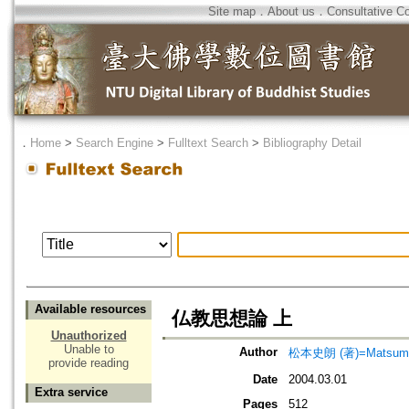
Site map
．
About us
．
Consultative C
．
Home
>
Search Engine
>
Fulltext Search
>
Bibliography Detail
Available resources
仏教思想論 上
Unauthorized
Unable to
Author
松本史朗 (著)=Matsumoto
provide reading
Date
2004.03.01
Extra service
Pages
512