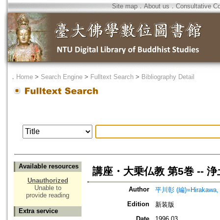
Site map
．
About us
．
Consultative C
．
Home
>
Search Engine
>
Fulltext Search
>
Bibliography Detail
Available resources
講座・大乗仏教 第5巻 -- 
Unauthorized
Unable to
Author
平川彰 (編)=Hirakawa, A
provide reading
Edition
新装版
Extra service
Date
1996.03