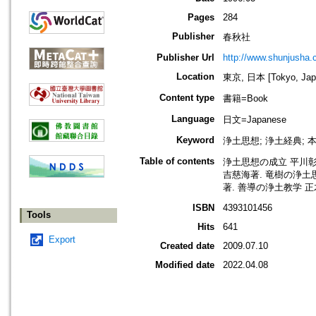
Pages
284
Publisher
春秋社
Publisher Url
http://www.shunjusha.c
Location
東京, 日本 [Tokyo, Jap
Content type
書籍=Book
Language
日文=Japanese
Keyword
浄土思想; 浄土経典; 本
Table of contents
浄土思想の成立 平川彰
吉慈海著. 竜樹の浄土
著. 善導の浄土教学 正
ISBN
4393101456
Tools
Hits
641
Export
Created date
2009.07.10
Modified date
2022.04.08