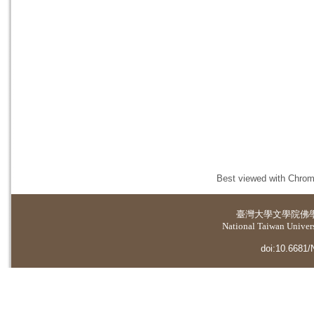
Best viewed with Chrome
臺灣大學
文學院佛
National Taiwan Universi
doi:10.6681