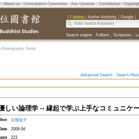
．
About us
．
Consultative Committee
．
Ask Librarian
．
Contribution
．
Copyrig
｜
Catalog
｜
Author Authority
｜
Google
｜
Search engine
．
Fulltext
．
Scriptures
．
L
>
Bibliography Detail
Advanced Search
．
Search Hist
優しい論理学 -- 縁起で学ぶ上手なコミュニケ
thor
石飛道子
Date
2009.04
ges
223