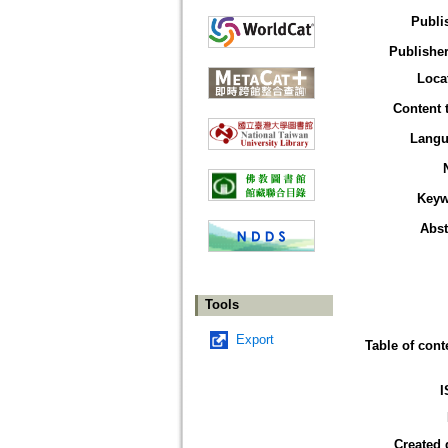
Publi
Publisher
Loca
Content 
Langu
Keyw
Abst
Tools
Export
Table of cont
I
Created 