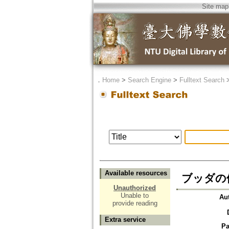
Site map
．
Home
>
Search Engine
>
Fulltext Search
Available resources
ブッダの
Unauthorized
Unable to
Au
provide reading
Extra service
Pa