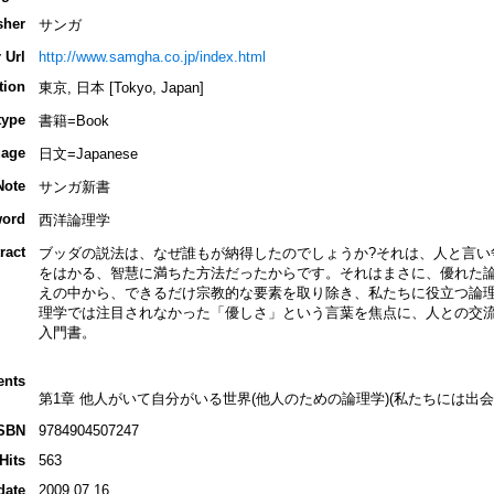
sher
サンガ
 Url
http://www.samgha.co.jp/index.html
tion
東京, 日本 [Tokyo, Japan]
type
書籍=Book
age
日文=Japanese
Note
サンガ新書
ord
西洋論理学
ract
ブッダの説法は、なぜ誰もが納得したのでしょうか?それは、人と言い
をはかる、智慧に満ちた方法だったからです。それはまさに、優れた
えの中から、できるだけ宗教的な要素を取り除き、私たちに役立つ論
理学では注目されなかった「優しさ」という言葉を焦点に、人との交
入門書。
ents
第1章 他人がいて自分がいる世界(他人のための論理学)(私たちには出
SBN
9784904507247
Hits
563
date
2009.07.16