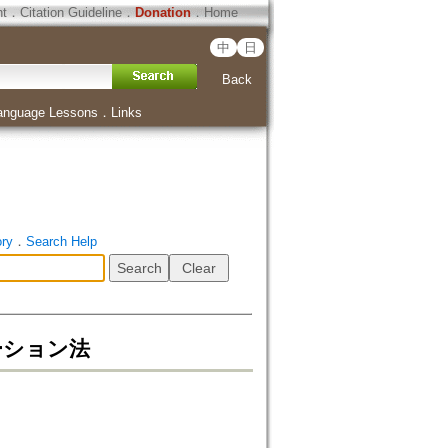
ht
．
Citation Guideline
．
Donation
．
Home
中
日
Back
anguage Lessons
．
Links
ory
．
Search Help
ーション法