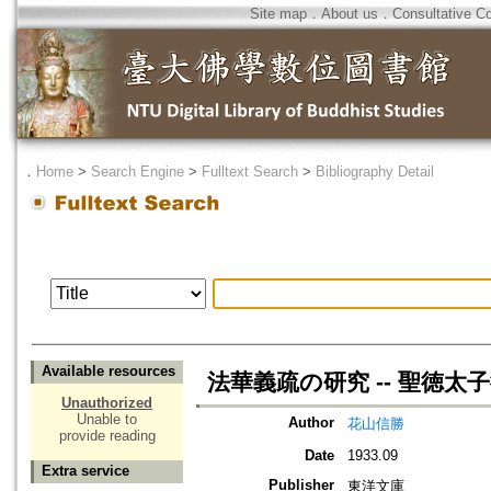
Site map
．
About us
．
Consultative C
．
Home
>
Search Engine
>
Fulltext Search
>
Bibliography Detail
Available resources
法華義疏の研究 -- 聖徳太
Unauthorized
Unable to
Author
花山信勝
provide reading
Date
1933.09
Extra service
Publisher
東洋文庫