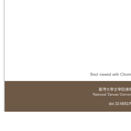
Best viewed with Chrome
臺灣大學
文學院佛
National Taiwan Universi
doi:10.6681