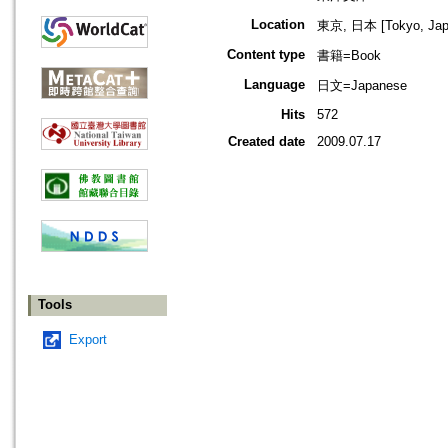
Location
東京, 日本 [Tokyo, Jap
Content type
書籍=Book
Language
日文=Japanese
Hits
572
Created date
2009.07.17
Tools
Export